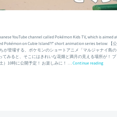
nese YouTube channel called Pokémon Kids TV, which is aimed at
be-Shaped Pokémon on Cubie Island?!” short animation 
ンたちが登場する、ポケモンのショートアニメ「マルジャナイ島のシ
ってみると、そこにはきれいな花畑と満月の見える場所が！ 
The
（土）10時に公開予定！ お楽しみに！ …
Continue reading
fourth
episode
of
the
Pokém
Quest-
inspire
“Cube-