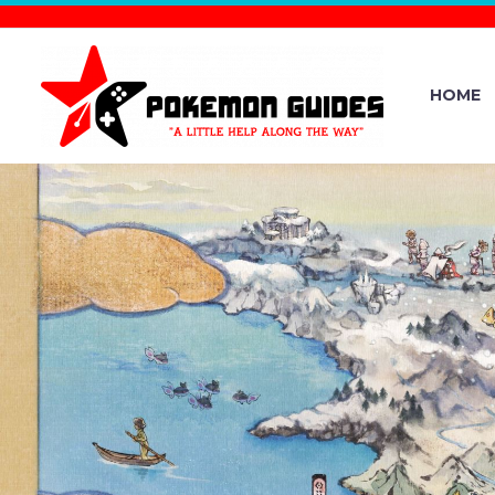
HOME
THE F
POKÉMON 
SHAPED POK