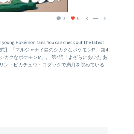



0
0
 young Pokémon fans. You can check out the latest
series below: 【公式】 「マルジャナイ島のシカクなポケモン!?」 第4
カクなポケモン!?」。 第4話「よぞらにあいた あ
プリン・ピカチュウ・コダックで満月を眺めている
on
d