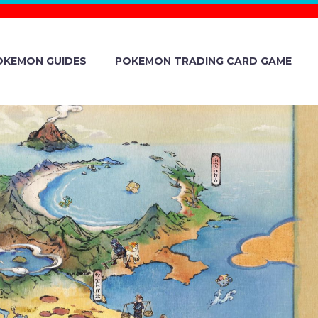
OKEMON GUIDES
POKEMON TRADING CARD GAME
OF THE
ED “CUBE-
E ISLAND?!”