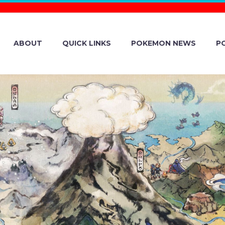
ABOUT
QUICK LINKS
POKEMON NEWS
P
OURTH EPISODE 
QUEST-INSPIR
ÉMON ON CUBI