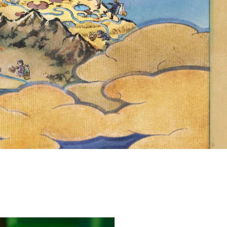
S IS NOW
POKÉMON
UT HERE