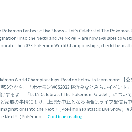
kémon World Championships. Read on below to learn more: 【公
月）15時55分から、「ポケモンWCS2023 横浜みなとみらいイベント」の「Let’s 
お届けするよ！ 「Let’s Celebrate! The Pokémon Parade!
wcs_even… ※天候など諸般の事情により、上演が中止となる場合はラ
tion! Into the Next!!（Pokémon Fantastic Live 
Three
 Next!!（Pokémon …
Continue reading
Pokémon
Fantastic