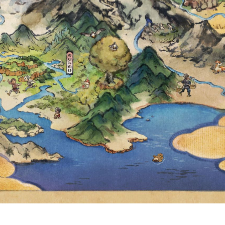
EXT!! AND WE M
AILABLE TO W
ATE THE 202
MPIONSHIPS, 
ALL OUT HERE