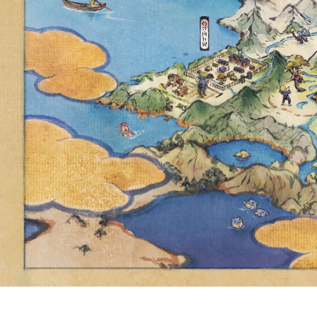
INTO THE N
NOW AV
COMMEMOR
WORLD CHA