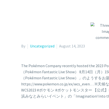
By
Uncategorized
August 14, 2023
The Pokémon Company recently hosted the 2023 Po
（Pokémon Fantastic Live Show） 8月14日（
（Pokémon Fantastic Live Show）」のようすを
https://www.pokemon.co.jp/ex/
WCS2023 #ポケモン #ポケットモンスター 【公式】Imagina
浜みなとみらいイベント」の「Imagination! Into the