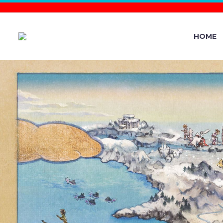
HOME
THREE P
SHOWS –
POKÉMON 