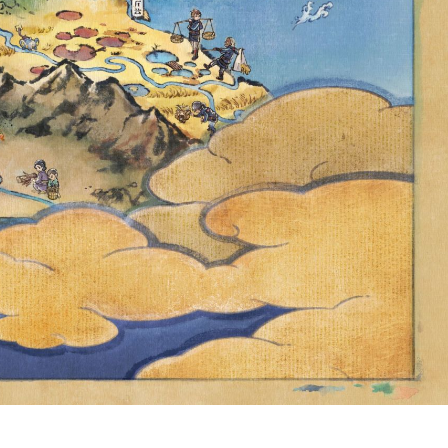
OVE!! – ARE
ATCH TO
3 POKÉMON
CHECK THEM