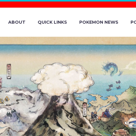
ABOUT
QUICK LINKS
POKEMON NEWS
P
OKÉMON FANTAS
 LET’S CELEBR
PARADE!!, IMA