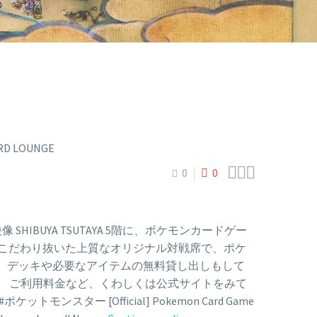



0
0
GE」 紹介映像 SHIBUYA TSUTAYA 5階に、ポケモンカードゲー
間の中、こだわり抜いた上質なオリジナル対戦席で、ポケ
、デッキや必要なアイテムの無料貸し出しもして
。 ご利用料金など、くわしくは公式サイトをみて
ポケットモンスター [Official] Pokemon Card Game