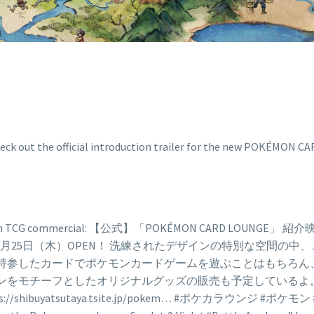
 Pokémon TCG commercial: 【公式】「POKÉMON CARD LOUN
GE」が4月25日（木）OPEN！ 洗練されたデザインの特別な空
 持参したカードでポケモンカードゲームを遊ぶことはもちろん
ンをモチーフとしたオリジナルグッズの販売も予定しているよ
shibuyatsutaya.tsite.jp/pokem… #ポケカラウンジ #ポケモン #