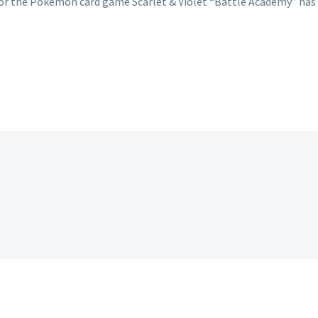
or the Pokemon card game Scarlet & Violet “Battle Academy” has