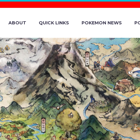
ABOUT
QUICK LINKS
POKEMON NEWS
P
CHECK OUT THE 
ION TRAILER F
ÉMON CARD LO