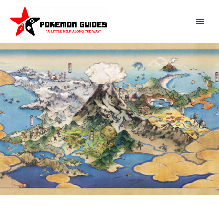
VIDEO: EPISODE 35 OF
POKÉMON HORIZONS THE
SERIES AIRS ON JANUARY 12 IN
JAPAN, NEW TRAILER
AVAILABLE NOW