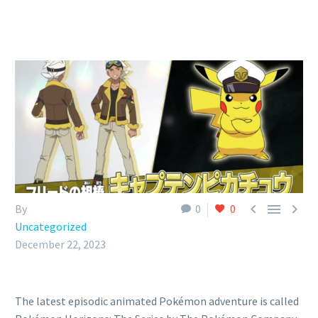



By
0
0
Uncategorized
December 22, 2023
The latest episodic animated Pokémon adventure is called