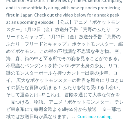
Pokémon Horizons: The Series by The Pokémon Company,
and it’s now officially airing with new episodes premiering
first in Japan. Check out the video below for a sneak peek
at an upcoming episode: 【公式】アニメ「ポケットモン
スター」1月12日（金）放送分予告「荒野のふたり フ
リードとキャップ」 1月12日（金）放送分予告「荒野の
ふたり フリードとキャップ」 ポケットモンスター、縮
めてポケモン。 この星の不思議な不思議な生き物。 空、
海、森、街の中と至る所でその姿を見ることができる。
不思議なペンダントを持つパルデア出身の少女、リコ。
謎のモンスターボールを持つカントー出身の少年、ロ
イ。 広大なポケットモンスターの世界を舞台に リコとロ
イの新たな冒険が始まる！ ふたりを待ち受ける出会い、
そして運命とは─!? これは、冒険を通じて大事な何かを
「見つける」物語。 アニメ「ポケットモンスター」 テレ
ビ東京系にて毎週金曜よる6時55分から放送！ ※一部地
Video:
域では放送日時が異なります。 …
Continue reading
Episode