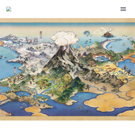
VIDEO: NEW TRAILER FOR
POKÉMON HORIZONS THE
SERIES PREVIEWS FUTURE
EPISODES AND CONTENT
INCLUDING THE ANIME DEBUT
OF IONO