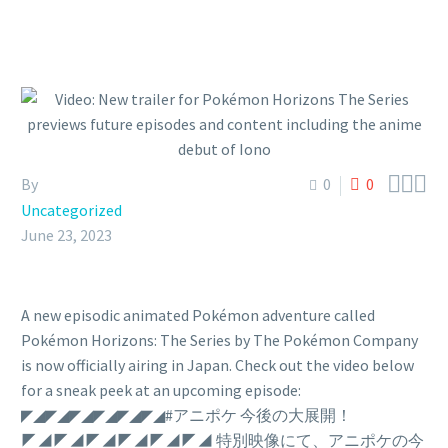



By
0
0
Uncategorized
June 23, 2023
A new episodic animated Pokémon adventure called
Pokémon Horizons: The Series by The Pokémon Company
is now officially airing in Japan. Check out the video below
for a sneak peek at an upcoming episode:
◤◢◤◢◤◢◤◢◤◢◤◢#アニポケ 今後の大展開！
◤◢◤◢◤◢◤◢◤◢◤◢ 特別映像にて、アニポケの今