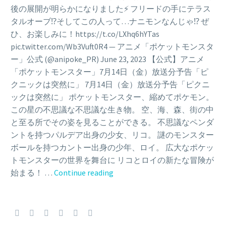
後の展開が明らかになりました⚡ フリードの手にテラス
タルオーブ⁉そしてこの人って…ナニモンなんじゃ⁉ ぜ
ひ、お楽しみに！https://t.co/LXhq6hYTas
pic.twitter.com/Wb3Vuft0R4 — アニメ「ポケットモンスタ
ー」公式 (@anipoke_PR) June 23, 2023 【公式】アニメ
「ポケットモンスター」7月14日（金）放送分予告「ピ
クニックは突然に」 7月14日（金）放送分予告「ピクニ
ックは突然に」 ポケットモンスター、縮めてポケモン。
この星の不思議な不思議な生き物。 空、海、森、街の中
と至る所でその姿を見ることができる。 不思議なペンダ
ントを持つパルデア出身の少女、リコ。 謎のモンスター
ボールを持つカントー出身の少年、ロイ。 広大なポケッ
トモンスターの世界を舞台に リコとロイの新たな冒険が
Video:
始まる！ …
Continue reading
New
trailer
for
Pokémon