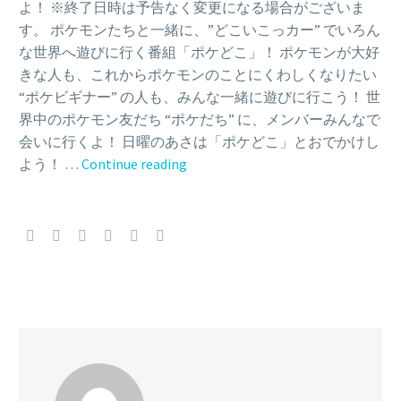
よ！ ※終了日時は予告なく変更になる場合がございま
す。 ポケモンたちと一緒に、”どこいこっカー” でいろん
な世界へ遊びに行く番組「ポケどこ」！ ポケモンが大好
きな人も、これからポケモンのことにくわしくなりたい
“ポケビギナー” の人も、みんな一緒に遊びに行こう！ 世
界中のポケモン友だち “ポケだち” に、メンバーみんなで
会いに行くよ！ 日曜のあさは「ポケどこ」とおでかけし
Video:
よう！ …
Continue reading
Watch
episode
107
(May
5)
of
the
Pokémon
variety
show