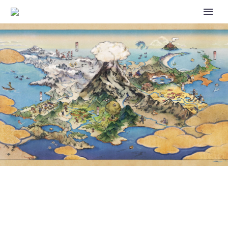
VIDEO: WATCH EPISODE 107
(MAY 5) OF THE POKÉMON
VARIETY SHOW POKÉDOKO IN
ITS ENTIRETY HERE