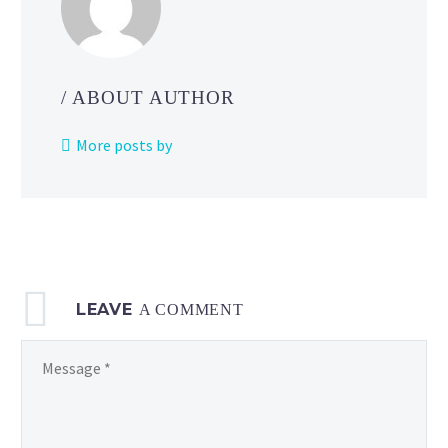
PokéDoko
in
its
entirety here
/ ABOUT AUTHOR
More posts by
LEAVE
A COMMENT